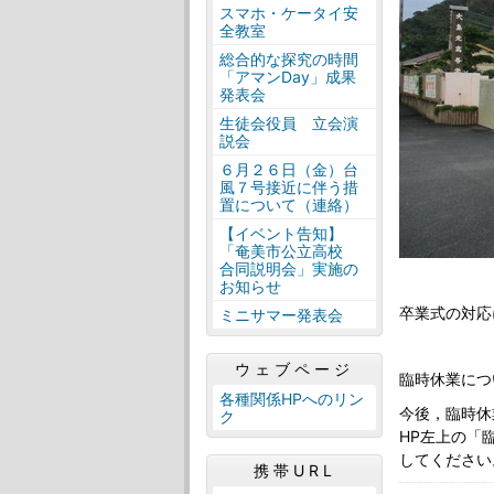
スマホ・ケータイ安
全教室
総合的な探究の時間
「アマンDay」成果
発表会
生徒会役員 立会演
説会
６月２６日（金）台
風７号接近に伴う措
置について（連絡）
【イベント告知】
「奄美市公立高校
合同説明会」実施の
お知らせ
卒業式の対応
ミニサマー発表会
ウェブページ
臨時休業につ
各種関係HPへのリン
今後，臨時休
ク
HP左上の「
してください
携帯URL