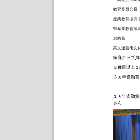
教育委員会
産業教育振
県産業教育
岩崎賞
高文連芸術
家庭クラブ
３種目以上
３ヵ年皆
Ｃ組
１ヵ年皆
さん