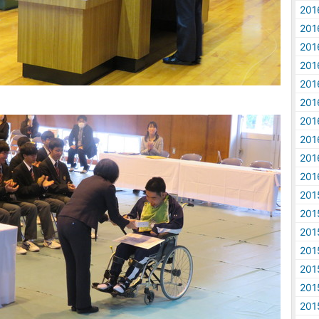
20
20
20
20
20
20
20
20
20
20
20
20
20
20
20
20
20