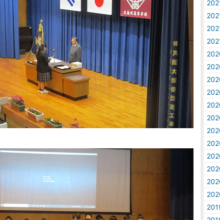
20
20
20
20
20
20
20
20
20
20
20
20
20
20
20
20
20
20