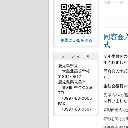
個別ページ
同窓会
携帯にURLを送る
式
プロフィール
３年生最後の
施されました
鹿児島県立
同窓会入学式
大島北高等学校
〒894-0512
た。
鹿児島県奄美市
生徒会役員を
笠利町中金久356
TEL
先輩方への感
(0997)63-0005
を行いました
FAX
(0997)63-0597
表彰伝達式で
表彰を受けた
全商協会成績