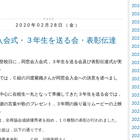
20
20
20
2020年02月28日（金）
20
20
入会式・３年生を送る会・表彰伝達
20
20
登校日に，同窓会入会式，３年生を送る会及び表彰伝達式が実
20
。
20
では，Ｃ組の川渡紫織さんが同窓会入会への決意を述べまし
20
20
中心に在校生一丸となって準備してきた３年生を送る会では，
20
20
謝の言葉や歌のプレゼント，３年間の振り返りムービーの上映
。
20
20
は，全商協会成績優秀者を始め，１０種類の表彰が行われました。
20
生徒は，以下の通りです。
20
優秀者表彰 Ｃ組 川畑美晴さん