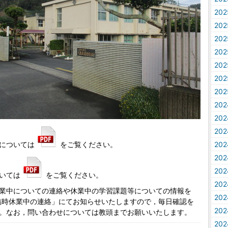
20
20
20
20
20
20
20
20
20
20
については
をご覧ください。
20
20
20
いては
をご覧ください。
20
業中についての連絡や休業中の学習課題等についての情報を
20
臨時休業中の連絡」にてお知らせいたしますので，毎日確認を
20
。なお，問い合わせについては教頭までお願いいたします。
20