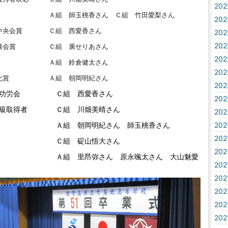
20
賞 Ａ組 師玉桃香さん Ｃ組 竹田愛梨さん
20
興中央会賞 Ｃ組 西愛香さん
20
20
振興会賞 Ｃ組 廣せりあさん
20
 Ａ組 鈴倉健太さん
20
文化賞 Ａ組 朝岡明紀さん
20
員功労会 Ｃ組 西愛香さん
20
１級取得者 Ｃ組 川畑美晴さん
20
勤賞 Ａ組 朝岡明紀さん 師玉桃香さん
20
20
 碇山悟大さん
20
勤賞 Ａ組 里昂弥さん 原永颯太さん 大山魅愛
20
20
20
20
20