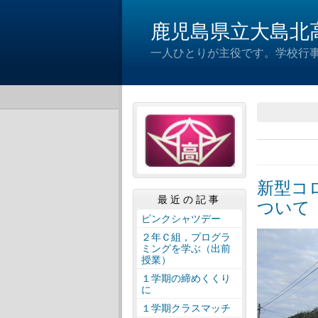
鹿児島県立大島北
一人ひとりが主役です。学校行
新型コ
最近の記事
ついて
ピンクシャツデー
２年Ｃ組，プログラ
ミングを学ぶ（出前
授業）
１学期の締めくくり
に
１学期クラスマッチ